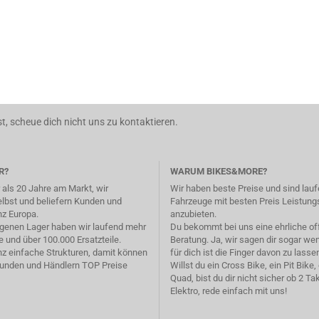
t, scheue dich nicht uns zu kontaktieren.
R?
WARUM BIKES&MORE?
 als 20 Jahre am Markt, wir
Wir haben beste Preise und sind lau
elbst und beliefern Kunden und
Fahrzeuge mit besten Preis Leistung
nz Europa.
anzubieten.
genen Lager haben wir laufend mehr
Du bekommt bei uns eine ehrliche o
 und über 100.000 Ersatzteile.
Beratung. Ja, wir sagen dir sogar we
z einfache Strukturen, damit können
für dich ist die Finger davon zu lasse
Kunden und Händlern TOP Preise
Willst du ein Cross Bike, ein Pit Bike,
Quad, bist du dir nicht sicher ob 2 Tak
Elektro, rede einfach mit uns!