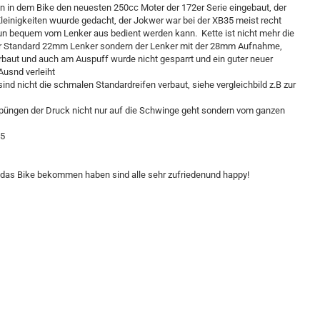
en in dem Bike den neuesten 250cc Moter der 172er Serie eingebaut, der
 Kleinigkeiten wuurde gedacht, der Jokwer war bei der XB35 meist recht
un bequem vom Lenker aus bedient werden kann. Kette ist nicht mehr die
 der Standard 22mm Lenker sondern der Lenker mit der 28mm Aufnahme,
baut und auch am Auspuff wurde nicht gesparrt und ein guter neuer
Ausnd verleiht
sind nicht die schmalen Standardreifen verbaut, siehe vergleichbild z.B zur
Spüngen der Druck nicht nur auf die Schwinge geht sondern vom ganzen
35
 das Bike bekommen haben sind alle sehr zufriedenund happy!