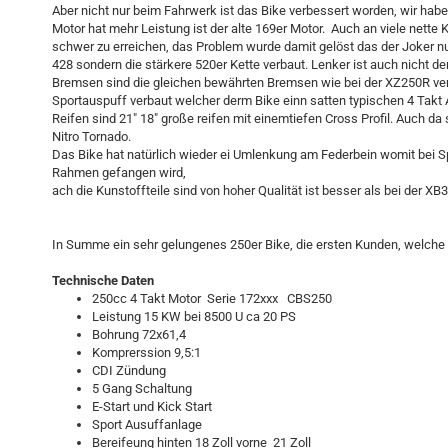
Aber nicht nur beim Fahrwerk ist das Bike verbessert worden, wir hab
Motor hat mehr Leistung ist der alte 169er Motor. Auch an viele nette
schwer zu erreichen, das Problem wurde damit gelöst das der Joker n
428 sondern die stärkere 520er Kette verbaut. Lenker ist auch nicht
Bremsen sind die gleichen bewährten Bremsen wie bei der XZ250R ver
Sportauspuff verbaut welcher derm Bike einn satten typischen 4 Takt 
Reifen sind 21" 18" große reifen mit einemtiefen Cross Profil. Auch da 
Nitro Tornado.
Das Bike hat natürlich wieder ei Umlenkung am Federbein womit bei 
Rahmen gefangen wird,
ach die Kunstoffteile sind von hoher Qualität ist besser als bei der XB
In Summe ein sehr gelungenes 250er Bike, die ersten Kunden, welche
Technische Daten
250cc 4 Takt Motor Serie 172xxx CBS250
Leistung 15 KW bei 8500 U ca 20 PS
Bohrung 72x61,4
Komprerssion 9,5:1
CDI Zündung
5 Gang Schaltung
E-Start und Kick Start
Sport Ausuffanlage
Bereifeung hinten 18 Zoll vorne 21 Zoll