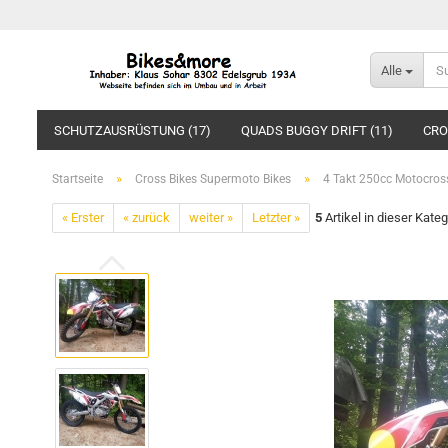
Alle
SCHUTZAUSRÜSTUNG (17)
QUADS BUGGY DRIFT (11)
CRO
»
»
Startseite
Cross Bikes Supermoto Bikes
4 Takt 250cc Motocros
« Erster
« zurück
weiter »
Letzter »
5
Artikel in dieser Kateg