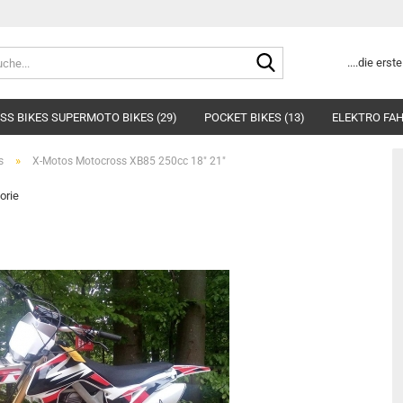
Suche...
....die ers
SS BIKES SUPERMOTO BIKES (29)
POCKET BIKES (13)
ELEKTRO FAH
»
s
X-Motos Motocross XB85 250cc 18" 21"
orie