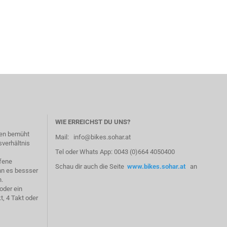
WIE ERREICHST DU UNS?
fen bemüht
Mail: info@bikes.sohar.at
sverhältnis
Tel oder Whats App: 0043 (0)664 4050400
ffene
Schau dir auch die Seite
www.bikes.sohar.at
an
nn es bessser
n.
 oder ein
t, 4 Takt oder