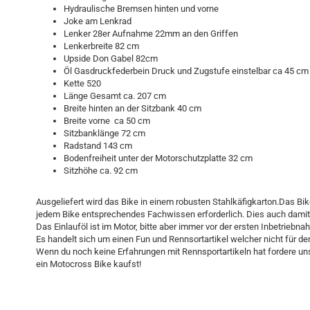
Hydraulische Bremsen hinten und vorne
Joke am Lenkrad
Lenker 28er Aufnahme 22mm an den Griffen
Lenkerbreite 82 cm
Upside Don Gabel 82cm
Öl Gasdruckfederbein Druck und Zugstufe einstelbar ca 45 cm
Kette 520
Länge Gesamt ca. 207 cm
Breite hinten an der Sitzbank 40 cm
Breite vorne ca 50 cm
Sitzbanklänge 72 cm
Radstand 143 cm
Bodenfreiheit unter der Motorschutzplatte 32 cm
Sitzhöhe ca. 92 cm
Ausgeliefert wird das Bike in einem robusten Stahlkäfigkarton.Das Bik
jedem Bike entsprechendes Fachwissen erforderlich. Dies auch damit 
Das Einlauföl ist im Motor, bitte aber immer vor der ersten Inbetrie
Es handelt sich um einen Fun und Rennsortartikel welcher nicht für d
Wenn du noch keine Erfahrungen mit Rennsportartikeln hat fordere unse
ein Motocross Bike kaufst!