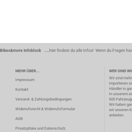
Bikes&more Infoblock ....
hier findest du alle Infos! Wenn du Fragen has
MEHR ÜBER...
WER SIND WI
Wir sind mehr
Impressum
importieren s
Händler in ga
Kontakt
In unserem ei
Versand- & Zahlungsbedingungen
600 Fahrzeuge
Wir haben gan
Widerrufsrecht & Widerrufsformular
wir unseren 
anbieten.
AGB
Privatsphäre und Datenschutz