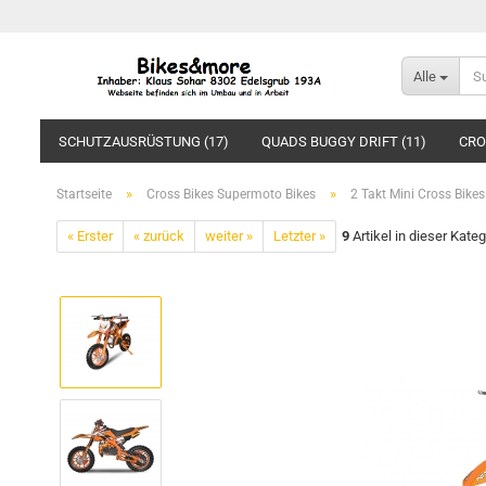
Alle
SCHUTZAUSRÜSTUNG (17)
QUADS BUGGY DRIFT (11)
CRO
»
»
Startseite
Cross Bikes Supermoto Bikes
2 Takt Mini Cross Bike
« Erster
« zurück
weiter »
Letzter »
9
Artikel in dieser Kateg