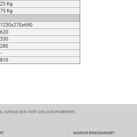
25 Kg
75 Kg
1230x270x690
620
330
280
-
810
t, scheue dich nicht uns zu kontaktieren.
R?
WARUM BIKES&MORE?