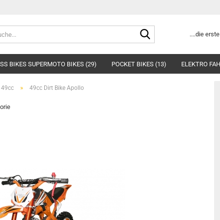
Suche...
....die ers
SS BIKES SUPERMOTO BIKES (29)
POCKET BIKES (13)
ELEKTRO FAH
»
s 49cc
49cc Dirt Bike Apollo
orie