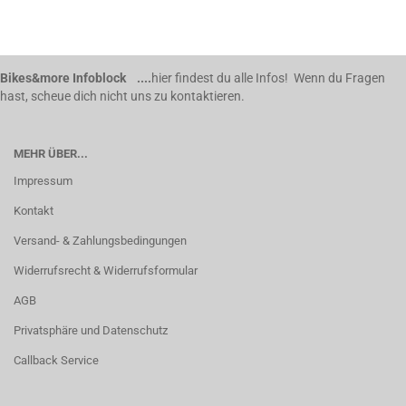
Bikes&more Infoblock ....
hier findest du alle Infos! Wenn du Fragen
hast, scheue dich nicht uns zu kontaktieren.
MEHR ÜBER...
Impressum
Kontakt
Versand- & Zahlungsbedingungen
Widerrufsrecht & Widerrufsformular
AGB
Privatsphäre und Datenschutz
Callback Service