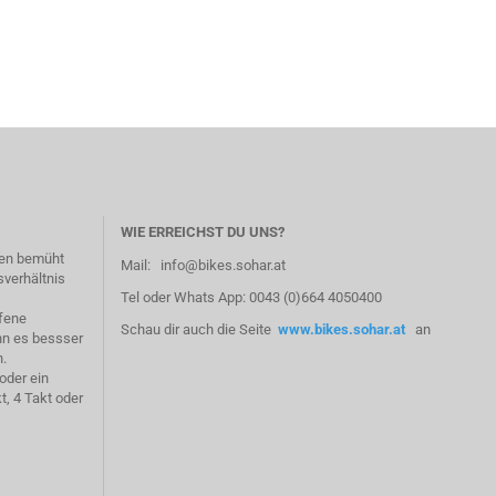
WIE ERREICHST DU UNS?
fen bemüht
Mail: info@bikes.sohar.at
sverhältnis
Tel oder Whats App: 0043 (0)664 4050400
ffene
Schau dir auch die Seite
www.bikes.sohar.at
an
nn es bessser
n.
 oder ein
t, 4 Takt oder