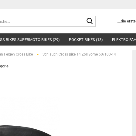
Suche...
....die ers
SS BIKES SUPERMOTO BIKES (29)
POCKET BIKES (13)
ELEKTRO FAH
»
en Felgen Cross Bike
Schlauch Cross Bike 14 Zoll vorne 60/100-14
egorie