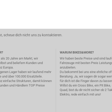
t, scheue dich nicht uns zu kontaktieren.
R?
WARUM BIKES&MORE?
 als 20 Jahre am Markt, wir
Wir haben beste Preise und sind lau
elbst und beliefern Kunden und
Fahrzeuge mit besten Preis Leistung
nz Europa.
anzubieten.
genen Lager haben wir laufend mehr
Du bekommt bei uns eine ehrliche o
 und über 100.000 Ersatzteile.
Beratung. Ja, wir sagen dir sogar we
z einfache Strukturen, damit können
für dich ist die Finger davon zu lasse
Kunden und Händlern TOP Preise
Willst du ein Cross Bike, ein Pit Bike,
Quad, bist du dir nicht sicher ob 2 Tak
Elektro, rede einfach mit uns!