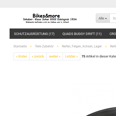
Alle
SCHUTZAUSRÜSTUNG (17)
QUADS BUGGY DRIFT (11)
CRO
»
»
»
Startseite
Teile Zubehör
Reifen, Felgen, Achsen, Lager
Reif
« Erster
« zurück
weiter »
Letzter »
75
Artikel in dieser Kat