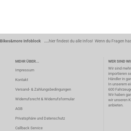
Bikes&more Infoblock ....
hier findest du alle Infos! Wenn du Fragen has
MEHR ÜBER...
WER SIND WI
Wir sind mehr
Impressum
importieren s
Händler in ga
Kontakt
In unserem ei
Versand- & Zahlungsbedingungen
600 Fahrzeuge
Wir haben gan
Widerrufsrecht & Widerrufsformular
wir unseren 
anbieten.
AGB
Privatsphäre und Datenschutz
Callback Service