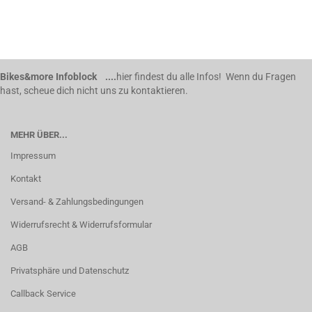
Bikes&more Infoblock ....
hier findest du alle Infos! Wenn du Fragen
hast, scheue dich nicht uns zu kontaktieren.
MEHR ÜBER...
Impressum
Kontakt
Versand- & Zahlungsbedingungen
Widerrufsrecht & Widerrufsformular
AGB
Privatsphäre und Datenschutz
Callback Service