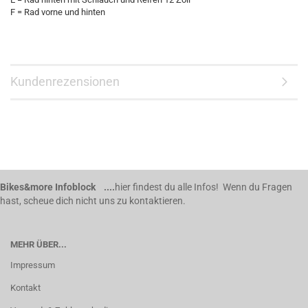
F = Rad vorne und hinten
Kundenrezensionen
Bikes&more Infoblock ....
hier findest du alle Infos! Wenn du Fragen
hast, scheue dich nicht uns zu kontaktieren.
MEHR ÜBER...
Impressum
Kontakt