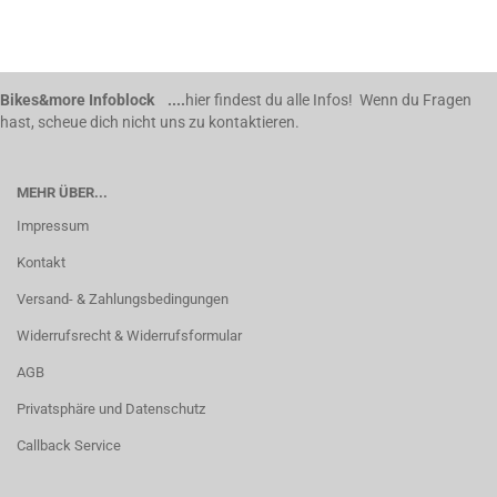
Bikes&more Infoblock ....
hier findest du alle Infos! Wenn du Fragen
hast, scheue dich nicht uns zu kontaktieren.
MEHR ÜBER...
Impressum
Kontakt
Versand- & Zahlungsbedingungen
Widerrufsrecht & Widerrufsformular
AGB
Privatsphäre und Datenschutz
Callback Service